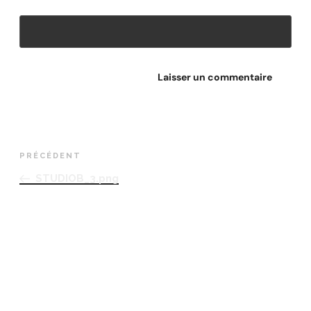
Site web
PRÉCÉDENT
STUDIOB_3.png
RETROUVEZ-NOUS
Adresse
Avenue des Champs-Élysées
75008, Paris