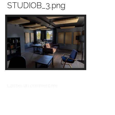
STUDIOB_3.png
Laisser un commentaire
Votre adresse e-mail ne sera pas publiée.
Les champs
obligatoires sont indiqués avec
*
Commentaire
*