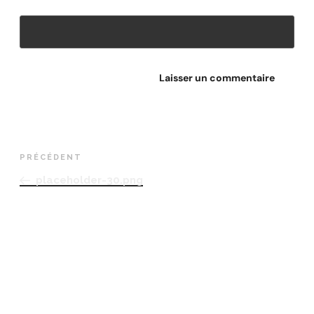
Site web
PRÉCÉDENT
placeholder-30.png
RETROUVEZ-NOUS
Adresse
Avenue des Champs-Élysées
75008, Paris