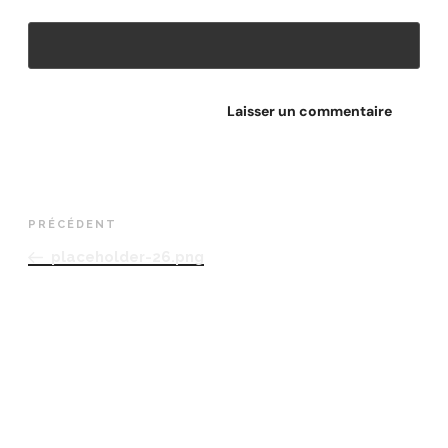
Site web
PRÉCÉDENT
placeholder-26.png
RETROUVEZ-NOUS
Adresse
Avenue des Champs-Élysées
75008, Paris