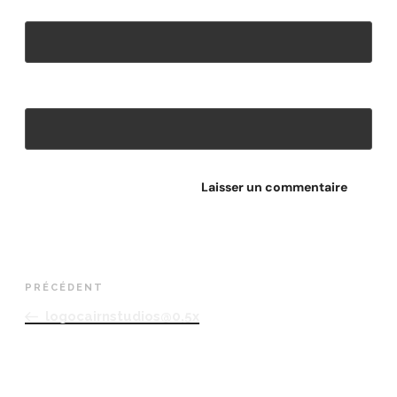
E-mail
*
Site web
PRÉCÉDENT
logocairnstudios@0,5x
RETROUVEZ-NOUS