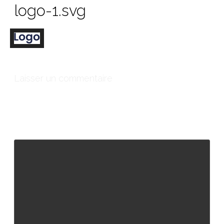
logo-1.svg
Laisser un commentaire
Votre adresse e-mail ne sera pas publiée.
Les champs
obligatoires sont indiqués avec
*
Commentaire
*