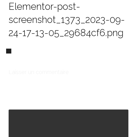
Elementor-post-
screenshot_1373_2023-09-
24-17-13-05_29684cf6.png
Laisser un commentaire
Votre adresse e-mail ne sera pas publiée.
Les champs
obligatoires sont indiqués avec
*
Commentaire
*