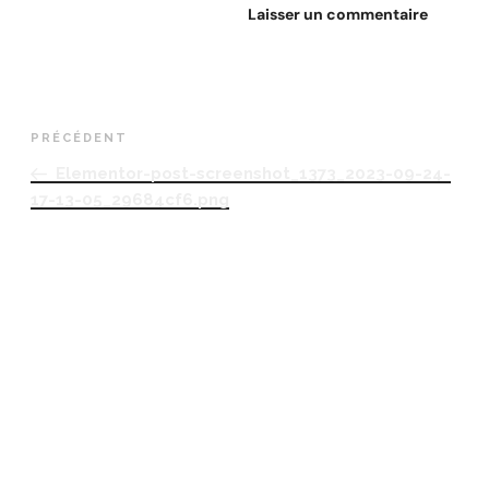
PRÉCÉDENT
Elementor-post-screenshot_1373_2023-09-24-
17-13-05_29684cf6.png
RETROUVEZ-NOUS
Adresse
Avenue des Champs-Élysées
75008, Paris
Heures d’ouverture
Du lundi au vendredi : 9h00–17h00