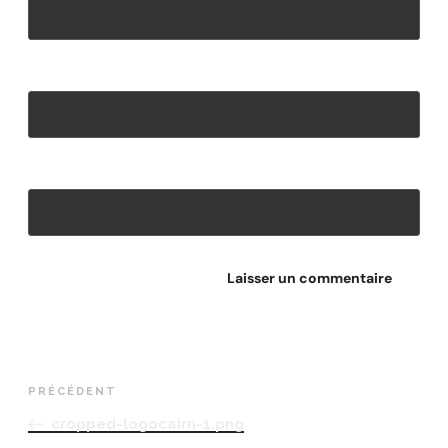
E-mail
*
Site web
PRÉCÉDENT
cropped-logocairn-1.png