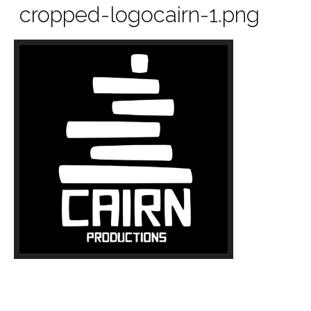
cropped-logocairn-1.png
https://319p8asfva.preview.infomaniak.website/WP/wp-
content/uploads/2019/09/cropped-logocairn-1.png