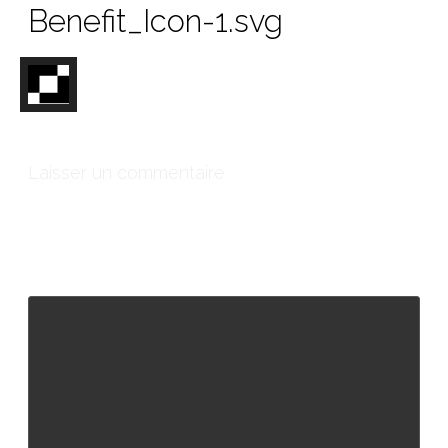
Benefit_Icon-1.svg
Laisser un commentaire
Votre adresse e-mail ne sera pas publiée.
Les champs
obligatoires sont indiqués avec
*
Commentaire
*