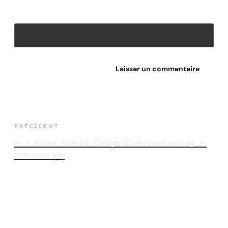
Site web
PRÉCÉDENT
1_Home_Interior_Design-SliderSection-Img_2-
17012022.jpg
RETROUVEZ-NOUS
Adresse