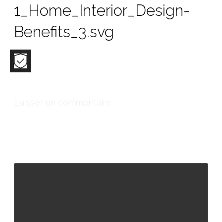
1_Home_Interior_Design-
Benefits_3.svg
Laisser un commentaire
Votre adresse e-mail ne sera pas publiée.
Les champs
obligatoires sont indiqués avec
*
Commentaire
*