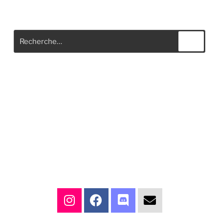
RECHERCHER
À PROPOS DE CE SITE
C’est peut-être le bon endroit pour vous présenter et votre
site ou insérer quelques crédits.